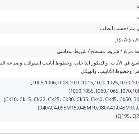
JIS، AiSi،
ط مربع / شريط مسطح / شريط سداسي
ع في الأثاث، والديكور الداخلي، وخطوط أنابيب السوائل، وصناعة الب
فر، وخطوط الأنابيب، والهيكل
أستم (1005,1006,1008,1010,1015,1020,1025,1030,1035,1040,1045,
1050,1055,1060,1065,1070,108