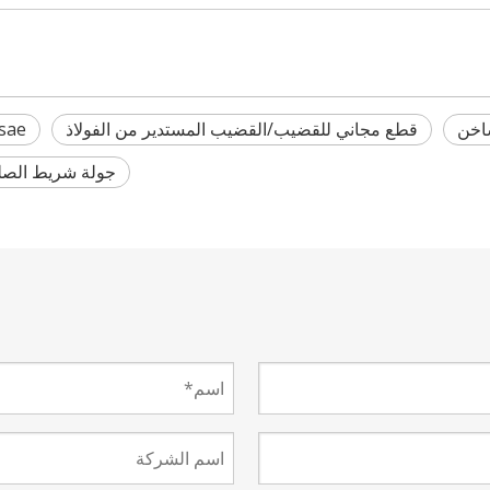
قطع مجاني للقضيب/القضيب المستدير من الفولاذ
45c/sae
جولة شريط الص