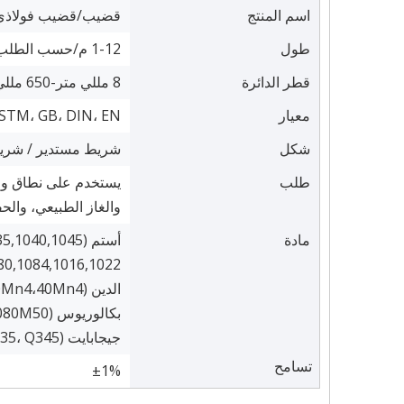
اسم المنتج
قضيب/قضيب فولاذي
طول
1-12 م/حسب الطلب
قطر الدائرة
8 مللي متر-650 مللي متر/حسب الطلب
معيار
 ASTM، GB، DIN، EN
شكل
شريط مستدير / شري
طلب
يستخدم على نطاق واس
والغاز الطبيعي، والح
مادة
0,1084,1016,1022)
الدين (Ck10، Ck15، Ck22، Ck25، Ck30، Ck35، Ck40، Ck45، Ck50، 30Mn4،40Mn4)
بكالوريوس (040A04،095M15،045M10،080A40،045M10،080M50)
جيجابايت (Q195، Q235، Q345)
تسامح
±1%