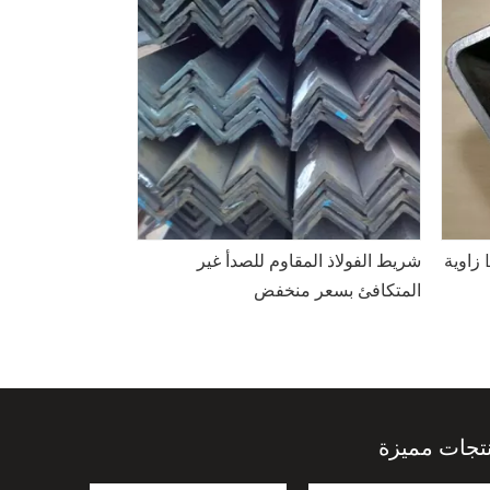
<
 دوامة
ء سعر
الكربون الصلب الملف الشخصي L زاوية
شريط الفولاذ الم
غير متساوية الصلب
المتكافئ بسعر 
تجات مميزة