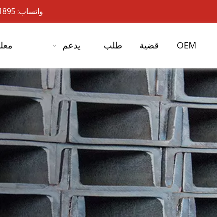
واتساب: 19901701895- 86+ البريد الإلكتروني:
OEM
قضية
طلب
يدعم
معلو