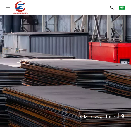
أنت هنا:
بيت
/
OEM