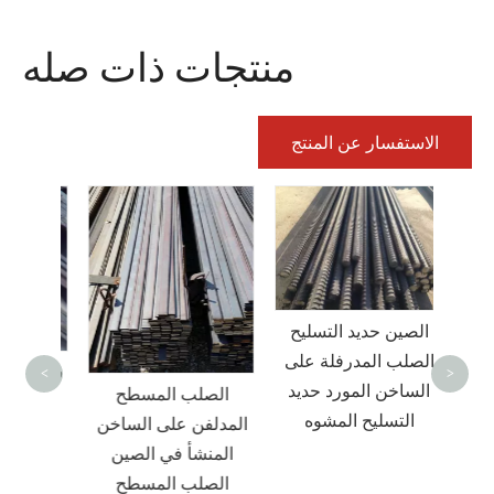
منتجات ذات صله
الاستفسار عن المنتج
جلفن/
الصين حديد التسليح
ستديرة
الصلب المدرفلة على
شريط ا
مس
<
>
الساخن المورد حديد
الصلب المسطح
للصدأ
الساخن/أنبوب gi
التسليح المشوه
المدلفن على الساخن
بس
مجلفن
المنشأ في الصين
جلفن
الصلب المسطح