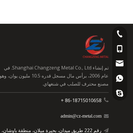
+86-21-66866895
+86-1871501065
+86-1529005294
admin@cz-metal
تم إنشاء Shanghai Changzeng Metal Co., Ltd. في
عام 2006، برأس مال مسجل قدره 10.5 مليون يوان، وهو
anna@cz-metal.
+86-1871501065
مصنع محترف للصلب في شنغهاي.
tina@cz-metal.c
+86-1529005294
+86-1871501065
86-18715010658 +

iris@cz-metal.co
+86-1990170189
admin@cz-metal.com

niras@cz-metal.
رقم 222 طريق ميدان، بحيرة ميلان، منطقة باوشان،
