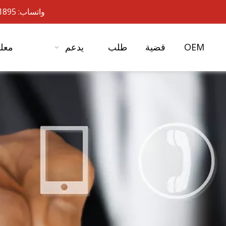
واتساب: 19901701895- 86+ البريد الإلكتروني:
OEM
قضية
طلب
يدعم
معلو