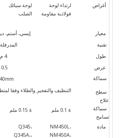
أغراض
ارتداء لوحة
لوحة سبائك
فولاذية مقاومة
الصلب
معيار
إيسي، أستم، دي
تقنية
المدرفلة 
طول
4 م - 12 م أو على النحو المطلوب
عرض
0.5 م - 3 م أو على النحو المطلوب
سماكة
0.12mm-40mm أ
التنظيف والتفجير والطلاء وفقا لمتطل
سطح
علاج
سماكة
± 0.1 ملم
± 0.15 ملم
تسامح
مادة
NM450L،
Q345،
Q345A،،
NM450A،