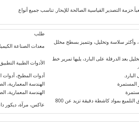
.حزمة التصدير القياسية الصالحة للإبحار. تناسب جميع أنواع
طلب
ن، وأكثر سلاسة وتخليل، وتتميز بسطح مخلل
معدات الصناعة الكيميائ
تخليل بعد الدرفلة على البارد، يليها تمرير خط
الأدوات الطبية التطبيق 
البارد.
أدوات المطبخ، أدوات ال
ر المستمرة
الهندسة المعمارية، الص
مستمرة
الهندسة المعمارية، الص
سطح عاكس يشبه المرآة عن طريق التلميع بمواد كاشطة دقيقة تزيد عن 800
عاكس، مرآة، ديكور دا