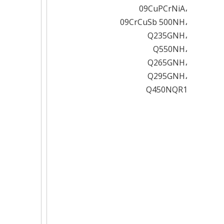
09CuPCrNiA،
09CrCuSb 500NH،
Q235GNH،
Q550NH،
Q265GNH،
Q295GNH،
Q450NQR1