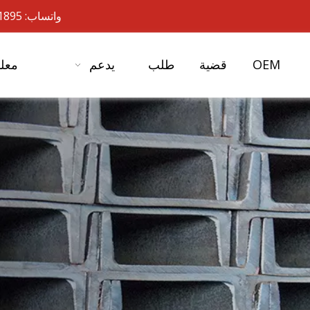
واتساب: 19901701895- 86+ البريد الإلكتروني:
OEM
قضية
طلب
يدعم
معلو