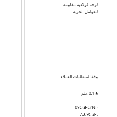
لوحة فولاذية مقاومة
للعوامل الجوية
وفقا لمتطلبات العملاء
± 0.1 ملم
09CuPCrNi-
A،09CuP،