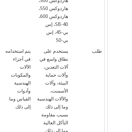
هاردوكس 500،
هاردوكس 550،
هاردوكس 600،
SB-40، إس
بي-45، إس
بي-50
طلب
يستخدم على
يتم استخدامه
نطاق واسع في
في أجزاء
آلات التعدين،
الآلات
وآلات حماية
والمكونات
البيئة، وآلات
الهندسية
الأسمنت،
وأدوات
والآلات الهندسية
القياس وما
وما إلى ذلك
إلى ذلك.
بسبب مقاومة
التآكل العالية
وما إلى ذلك.