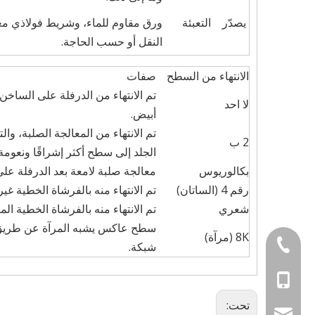
يصدّر التعبئة
ورق مقاوم للماء، وشريط فولاذي معبأ
النقل أو حسب الحاجة.
الانتهاء من السطح
صفات
تم الانتهاء من الدرفلة على الساخ
لا احد
أبيض.
تم الانتهاء من المعالجة الصلبة، وال
2 ب
الجلد إلى سطح أكثر إشراقًا ونعومة.
بكالوريوس
معالجة صلبة لامعة بعد الدرفلة على 
رقم 4 (الساتان)
تم الانتهاء منه بالفرشاة الخطية غي
شعري
تم الانتهاء منه بالفرشاة الخطية ال
8K (مرآة)
+86-21-66866895
شبكة.
+86-1871501065
تحت:
+86-1529005294
admin@cz-metal