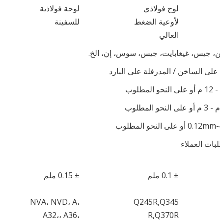
لوح فولاذي
لوحة فولاذية
لأوعية الضغط
للسفينة
العالي
ن، جيس، غيغابايت، جيس، سوس، إن، الخ.
على الساخن / المدرفلة على البارد
و على النحو المطلوب
بات العملاء
± 0.1 ملم
± 0.15 ملم
NVA، NVD، A،
Q245R,Q345
A32،، A36،
R,Q370R