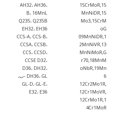
AH32، AH36،
15CrMoR,15
B، 16MnL
MnNiDR,15
Q235، Q235B
Mo3,15CrM
EH32، EH36
oG
CCS-A، CCS-B،
09MnNiDR,1
CCSA، CCSB،
2MnNiVR,13
CCS، CCSD،
MnNiMoR,G
CCSE D32،
r70,18MnM
D36، DH32،
oNbR,19Mn
6
DH36، GL -ب،
GL-D، GL-E،
12Cr2Mo1R,
E32، E36
12Cr1MoVR,
12CrMo1R,1
4Cr1MoR